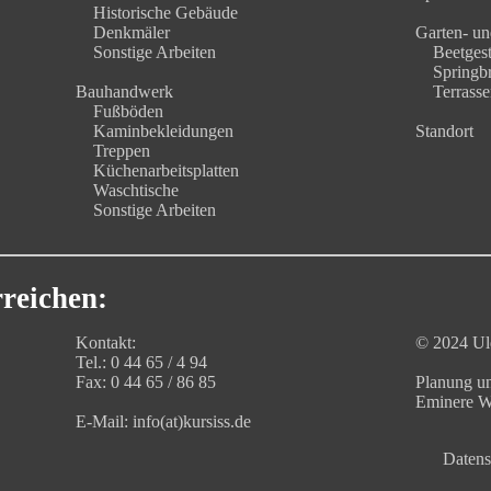
Historische Gebäude
Denkmäler
Garten- un
Sonstige Arbeiten
Beetgest
Springb
Bauhandwerk
Terrasse
Fußböden
Kaminbekleidungen
Standort
Treppen
Küchenarbeitsplatten
Waschtische
Sonstige Arbeiten
rreichen:
Kontakt:
© 2024 Uld
Tel.: 0 44 65 / 4 94
Fax: 0 44 65 / 86 85
Planung u
Eminere W
E-Mail:
info(at)kursiss.de
Datens