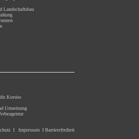
d Landschaftsbau
altung
runnen
n
is Kursiss
nd Umsetzung
erbeagentur
chutz
I
Impressum
I
Barrierefreiheit